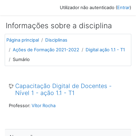
Ir para o conteúdo principal
Utilizador não autenticado (
Entrar
)
Informações sobre a disciplina
Página principal
Disciplinas
Ações de Formação 2021-2022
Digital ação 1.1 - T1
Sumário
Capacitação Digital de Docentes -
Nível 1 - ação 1.1 - T1
Professor:
Vítor Rocha
Ignorar Navegação