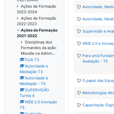
Ações de Formação
Autoridade, Medi
2023-2024
Ações de Formação
Autoridade, Media
2022-2023
Ações de Formação
Supervisão e Av
2021-2022
Disciplinas dos
WEB 2.0 e Inovaçã
Formandos da ação:
Moodle na Admin...
Para uma Fundame
DUA T3
Avaliação - T5
Autoridade e
Mediação T3
Autoridade e
​O papel das Equi
Mediação - T4
SUPERVISÃO
Metodologias Ativ
Turma 4
WEB 2.0 Inovação
Capacitação Digit
T5
Avaliação