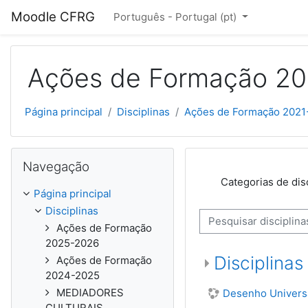
Ir para o conteúdo principal
Moodle CFRG
Português - Portugal ‎(pt)‎
Ações de Formação 2
Página principal
Disciplinas
Ações de Formação 2021
Ignorar Navegação
Navegação
Categorias de disc
Página principal
Disciplinas
Pesquisar disciplinas
Ações de Formação
2025-2026
Disciplina
Ações de Formação
2024-2025
MEDIADORES
Desenho Universa
CULTURAIS