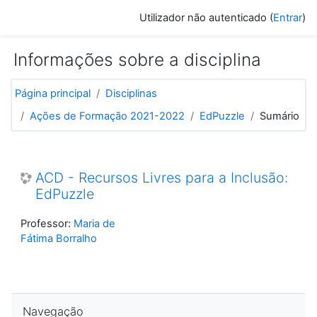
Ir para o conteúdo principal
Utilizador não autenticado (
Entrar
)
Informações sobre a disciplina
Página principal
Disciplinas
Ações de Formação 2021-2022
EdPuzzle
Sumário
ACD - Recursos Livres para a Inclusão:
EdPuzzle
Professor:
Maria de
Fátima Borralho
Ignorar Navegação
Navegação