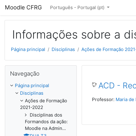
Ir para o conteúdo principal
Moodle CFRG
Português - Portugal ‎(pt)‎
Informações sobre a di
Página principal
Disciplinas
Ações de Formação 2021
Ignorar Navegação
Navegação
ACD - Rec
Página principal
Disciplinas
Professor:
Maria de 
Ações de Formação
2021-2022
Disciplinas dos
Formandos da ação:
Moodle na Admin...
DUA T3