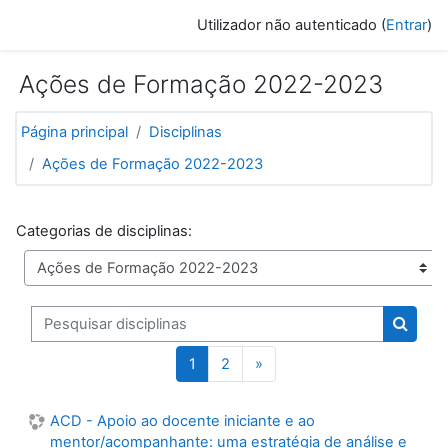
Ir para o conteúdo principal
Utilizador não autenticado (
Entrar
)
Ações de Formação 2022-2023
Página principal
Disciplinas
Ações de Formação 2022-2023
Categorias de disciplinas:
Pesquisar disciplinas
Pesquis
(atual)
Página seguinte
1
2
»
ACD - Apoio ao docente iniciante e ao
mentor/acompanhante: uma estratégia de análise e