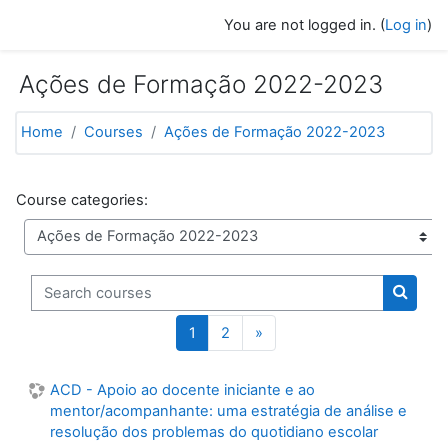
Skip to main content
You are not logged in. (
Log in
)
Ações de Formação 2022-2023
Home
Courses
Ações de Formação 2022-2023
Course categories:
Search courses
Search
(current)
Next page
1
2
»
ACD - Apoio ao docente iniciante e ao
mentor/acompanhante: uma estratégia de análise e
resolução dos problemas do quotidiano escolar