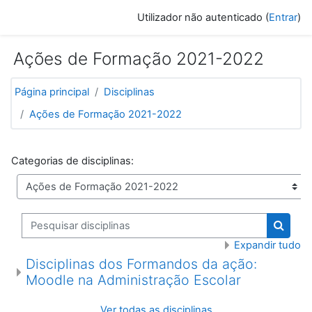
Ir para o conteúdo principal
Utilizador não autenticado (
Entrar
)
Ações de Formação 2021-2022
Página principal
Disciplinas
Ações de Formação 2021-2022
Categorias de disciplinas:
Pesquisar disciplinas
Pesquis
Expandir tudo
Disciplinas dos Formandos da ação:
Moodle na Administração Escolar
Ver todas as disciplinas