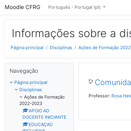
Ir para o conteúdo principal
Moodle CFRG
Português - Portugal ‎(pt)‎
Informações sobre a di
Página principal
Disciplinas
Ações de Formação 202
Ignorar Navegação
Navegação
Comunidad
Página principal
Disciplinas
Professor:
Rosa Hel
Ações de Formação
2022-2023
APOIO AO
DOCENTE INICIANTE
EDUCAÇAO
INCLUSIVA