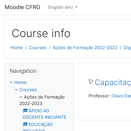
Skip to main content
Moodle CFRG
English ‎(en)‎
Course info
Home
Courses
Ações de Formação 2022-2023
Dig
Skip Navigation
Navigation
Capacitaçã
Home
Courses
Professor:
Olavo Dan
Ações de Formação
2022-2023
APOIO AO
DOCENTE INICIANTE
EDUCAÇAO
INCLUSIVA