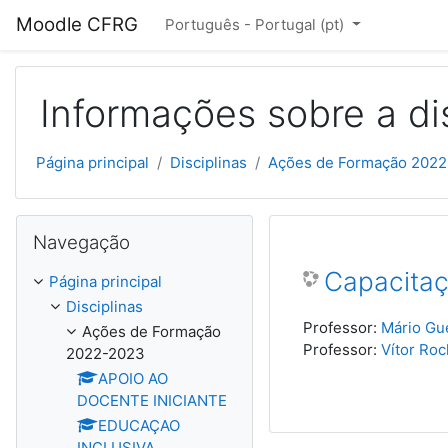
Ir para o conteúdo principal
Moodle CFRG
Português - Portugal ‎(pt)‎
Informações sobre a di
Página principal
Disciplinas
Ações de Formação 202
Ignorar Navegação
Navegação
Capacitaçã
Página principal
Disciplinas
Professor:
Mário Gu
Ações de Formação
Professor:
Vítor Roc
2022-2023
APOIO AO
DOCENTE INICIANTE
EDUCAÇAO
INCLUSIVA